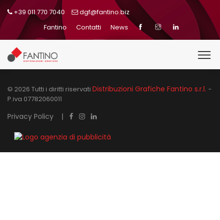
+39 011 770 7040
dgf@fantino.biz
Fantino
Contatti
News
Distribuzioni Grafiche Fantino s.r.l.
© 2026 Tutti i diritti riservati
-
P.iva 07782060011
Privacy Policy
|