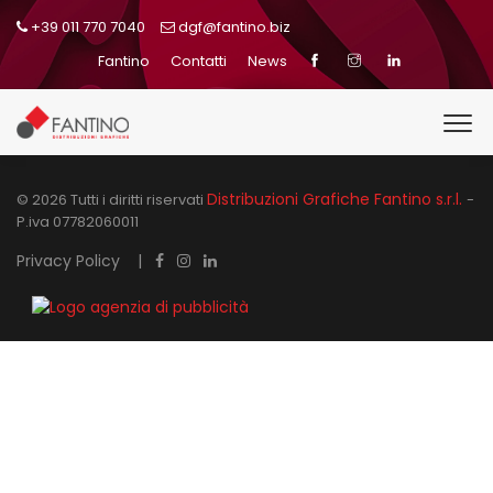
+39 011 770 7040
dgf@fantino.biz
Fantino
Contatti
News
Distribuzioni Grafiche Fantino s.r.l.
© 2026 Tutti i diritti riservati
-
P.iva 07782060011
Privacy Policy
|